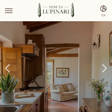
ITA
ITA
ENG