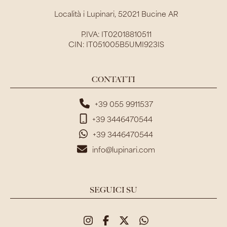
Località i Lupinari, 52021 Bucine AR
P.IVA: IT02018810511
CIN: IT051005B5UMI923IS
CONTATTI
+39 055 9911537
+39 3446470544
+39 3446470544
info@lupinari.com
SEGUICI SU