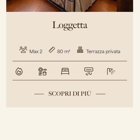
a
Terrazza privata
Belvedere
Max 4
120
IÙ
SCOPRI DI PI