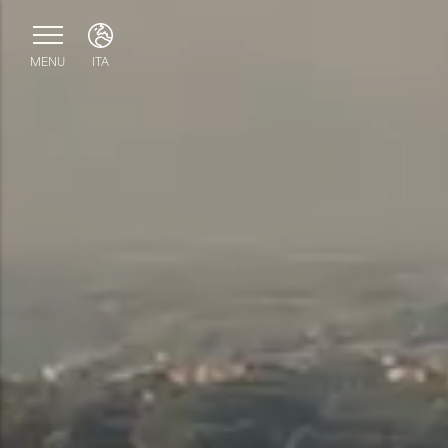
MENU
ITA
ITA
ENG