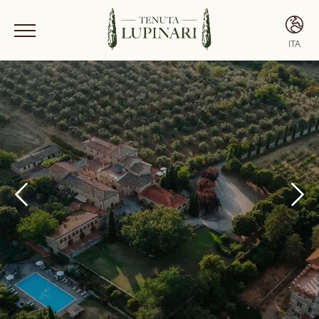
ITA
ITA
ENG