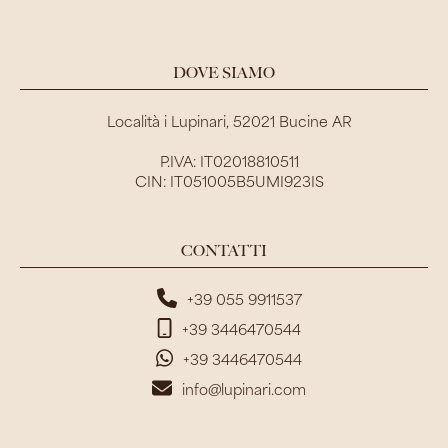
DOVE SIAMO
Località i Lupinari, 52021 Bucine AR
P.IVA: IT02018810511
CIN: IT051005B5UMI923IS
CONTATTI
+39 055 9911537
+39 3446470544
+39 3446470544
info@lupinari.com