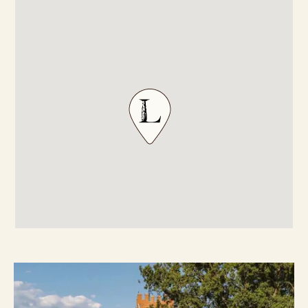
destra seguendo le indicazioni per Montevarchi e
al bivio successivo seguire le indicazioni per
Bucine. Oltrepassare il paese di Levane fino ad
arrivare a Bucine. Superare il paese e proseguire
per 2 km circa, girare a destra seguendo le
indicazioni Cennina-Fornello e dopo 1,5 km seguire
le indicazioni per Tenuta Lupinari.