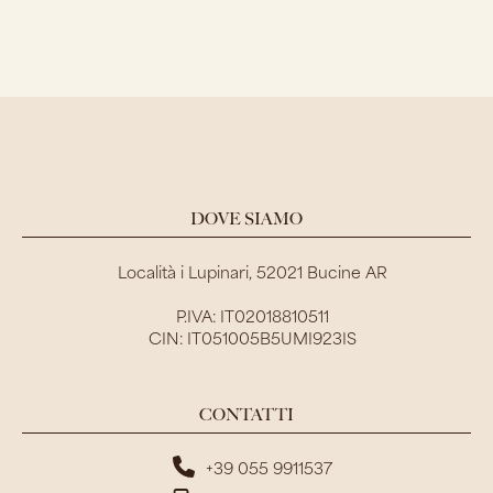
DOVE SIAMO
Località i Lupinari, 52021 Bucine AR
P.IVA: IT02018810511
CIN: IT051005B5UMI923IS
CONTATTI
+39 055 9911537