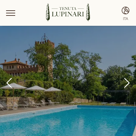
ITA
ITA
ENG